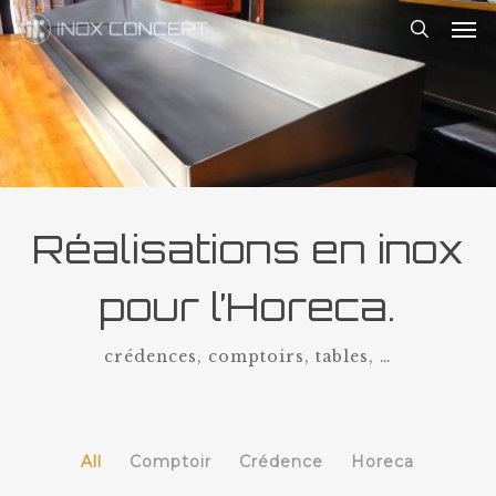
Skip
Me
to
search
main
content
Réalisations en inox
pour l’Horeca.
crédences, comptoirs, tables, …
All
Comptoir
Crédence
Horeca