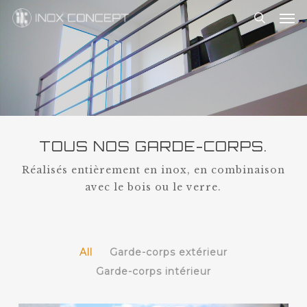
Skip
Me
to
search
main
content
TOUS NOS GARDE-CORPS.
Réalisés entièrement en inox, en combinaison
avec le bois ou le verre.
All
Garde-corps extérieur
Garde-corps intérieur