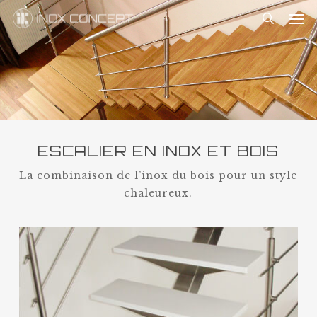
Skip
Me
to
search
main
content
ESCALIER EN INOX ET BOIS
La combinaison de l’inox du bois pour un style
chaleureux.