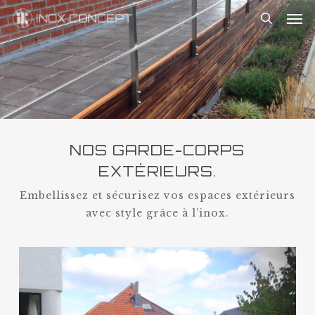
Skip
Me
to
search
main
content
NOS GARDE-CORPS
EXTÉRIEURS.
Embellissez et sécurisez vos espaces extérieurs
avec style grâce à l’inox.