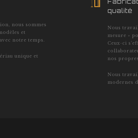
Fabrica
qualité
ation, nous sommes
Nous travai
modèles et
mesure » po
 avec notre temps.
Ceux-ci s’e
collaborate
ériau unique et
nos propres
Nous travai
modernes d