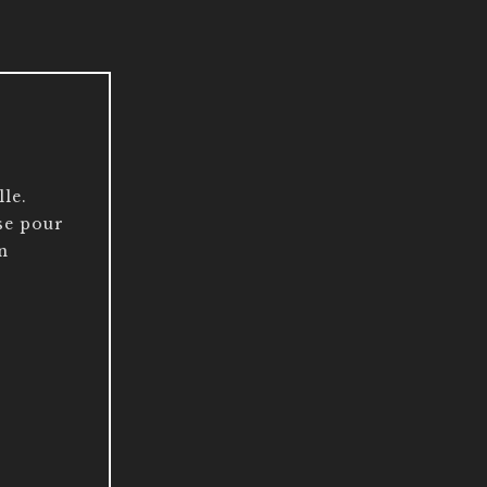
le.
se pour
n