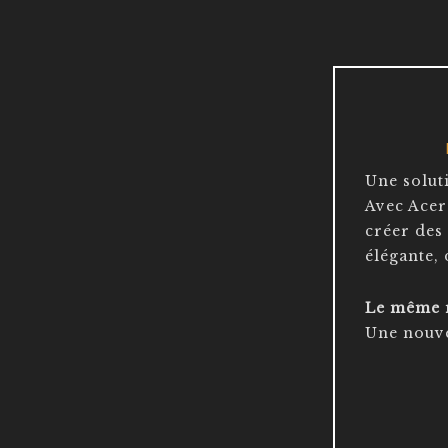
Une solut
Avec Acer
créer des 
élégante, 
Le même n
Une nouve