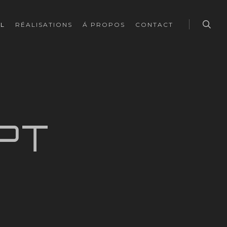
sear
IL
RÉALISATIONS
Á PROPOS
CONTACT
PT
n