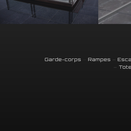
Garde-corps
–
Rampes
–
Esca
–
Tot