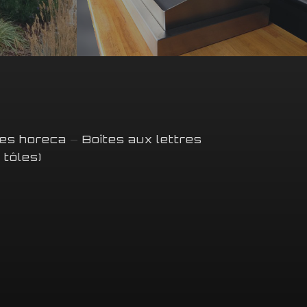
ées horeca
–
Boîtes aux lettres
 tôles)